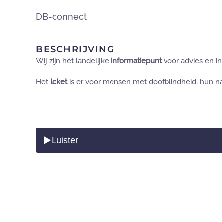
DB-connect
Overslaan en naar de inhoud gaan
BESCHRIJVING
Wij zijn hét landelijke
informatiepunt
voor advies en i
Het
loket
is er voor mensen met doofblindheid, hun naas
Luister